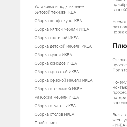
приобре
Установка и подключение
ванной
бытовой техники IKEA
Сборка шкафа-купе IKEA
Несмот
раз по
Сборка мягкой мебели ИКЕА
не знаю
Сборка гостиной ИКЕА
Плю
Сборка детской мебели ИКЕА
Сборка кухни ИКЕА
Сэконом
Сборка комодов ИКЕА
профес
При эт
Сборка кроватей ИКЕА
Сборка офисной мебели ИКЕА
Почему
монтаж
Сборка стеллажей ИКЕА
профес
Разборка мебели ИКЕА
потери
выполн
Сборка стульев ИКЕА
Сборка столов ИКЕА
Вызвав
эксплу
Прайс-лист
«ИКЕА»