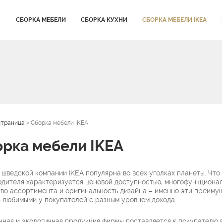
СБОРКА МЕБЕЛИ
СБОРКА КУХНИ
СБОРКА МЕБЕЛИ IKEA
страница
>
Сборка мебели IKEA
рка мебели IKEA
шведской компании IKEA популярна во всех уголках планеты. Что 
одителя характеризуется ценовой доступностью, многофункциона
тво ассортимента и оригинальность дизайна – именно эти преиму
 любимыми у покупателей с разным уровнем дохода.
чная и экологичная продукция фирмы поставляется к покупателю 