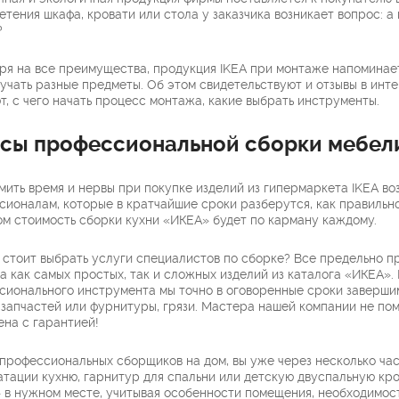
тения шкафа, кровати или стола у заказчика возникает вопрос: а
?
ря на все преимущества, продукция IKEA при монтаже напоминае
лучать разные предметы. Об этом свидетельствуют и отзывы в инт
т, с чего начать процесс монтажа, какие выбрать инструменты.
сы профессиональной сборки мебел
ить время и нервы при покупке изделий из гипермаркета IKEA во
сионалам, которые в кратчайшие сроки разберутся, как правильн
ом стоимость сборки кухни «ИКЕА» будет по карману каждому.
 стоит выбрать услуги специалистов по сборке? Все предельно 
а как самых простых, так и сложных изделий из каталога «ИКЕА».
сионального инструмента мы точно в оговоренные сроки завершим 
 запчастей или фурнитуры, грязи. Мастера нашей компании не по
ена с гарантией!
 профессиональных сборщиков на дом, вы уже через несколько час
атации кухню, гарнитур для спальни или детскую двуспальную кр
 в нужном месте, учитывая особенности помещения, необходимос